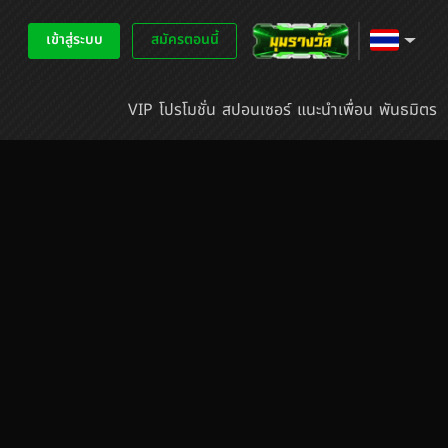
เข้าสู่ระบบ
สมัครตอนนี้
VIP
โปรโมชั่น
สปอนเซอร์
แนะนำเพื่อน
พันธมิตร