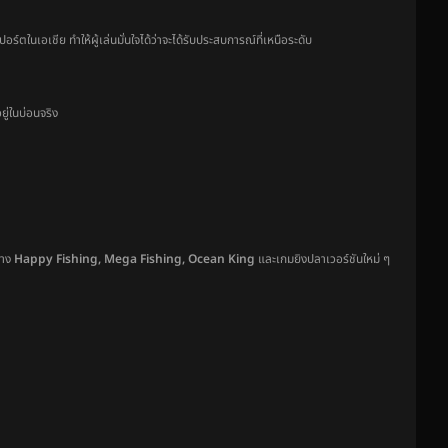
เอเชีย ทำให้ผู้เล่นมั่นใจได้ว่าจะได้รับประสบการณ์ที่เหนือระดับ
ยู่ในบ่อนจริง
่าง
Happy Fishing, Mega Fishing, Ocean King
และเกมยิงปลาเวอร์ชันใหม่ ๆ