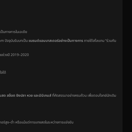
เป็นทางการในเอเชีย
 ปัจจุบันรับบทเป็น
แบรนด์แอมบาสเดอร์อย่างเป็นทางการ
ภายใต้สโลแกน “ร่วมกัน
เชียช่วงปี 2019–2020
จได้
นสด สล็อต ยิงปลา หวย และมินิเกมส์
ที่คัดสรรมาอย่างครบถ้วน เพื่อตอบโจทย์นักเดิม
 สกอร์สูง–ต่ำ หรือแม้แต่การแทงสดในระหว่างการแข่งขัน