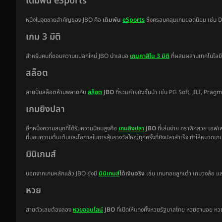
เดิมพัน eSports
หนึ่งในจุดขายสำคัญของ JBO คือ
เดิมพัน
eSports
ซึ่งครอบคลุมเกมยอดนิยม เช่น Do
เกม 3 มิติ
สำหรับคนที่ชอบความแปลกใหม่ JBO นำเสนอ
เกมคาสิโน 3 มิติ
ที่ผสมผสานเทคโนโลยีและ
สล็อต
สายปั่นสล็อตห้ามพลาดกับ
สล็อต
JBO
ที่รวมค่ายดังชั้นนำ เช่น PG Soft, JILI, Pr
เกมยิงปลา
อีกหนึ่งความสนุกที่ได้รับความนิยมสูงคือ
เกมยิงปลา
JBO
ที่เล่นง่าย กราฟิกสวย เอฟเ
ที่มอบความตื่นเต้นและโอกาสในการลุ้นรางวัลใหญ่ทุกครั้งที่ยิงปลาสำเร็จ ทำให้หมวดเกม
มินิเกมส์
นอกจากเกมหลักแล้ว JBO ยังมี
มินิเกมส์
ได้เงินจริง
เช่น เกมทอยลูกเต๋า เกมวงล้อ และ
หวย
สายตัวเลขต้องลอง
หวยออนไลน์
JBO
ที่เปิดให้แทงทั้งหวยรัฐบาลไทย หวยฮานอย หวย