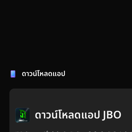
ดาวน์โหลดแอป
ดาวน์โหลดแอป JBO