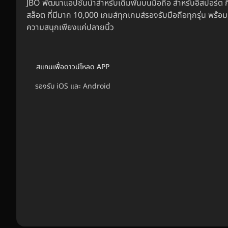
JBO พัฒนาแอปชั้นนำสำหรับเดิมพันบนมือถือ สำหรับอีสปอร์ต ก
สล็อต ที่มีมาก 10,000 เกมส์ทุกเกมส์รองรับมือถือทุกรุ่น พร้อ
ความสนุกเพียงแค่ปลายนิ้ว
สแกนเพื่อดาวน์โหลด APP
รองรับ iOS และ Android