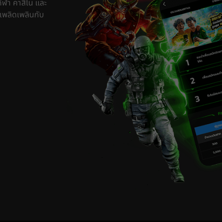
ีฬา คาสิโน และ
มเพลิดเพลินกับ