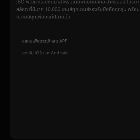
JBO พัฒนาแอปชั้นนำสำหรับเดิมพันบนมือถือ สำหรับอีสปอร์ต ก
สล็อต ที่มีมาก 10,000 เกมส์ทุกเกมส์รองรับมือถือทุกรุ่น พร้อ
ความสนุกเพียงแค่ปลายนิ้ว
สแกนเพื่อดาวน์โหลด APP
รองรับ iOS และ Android