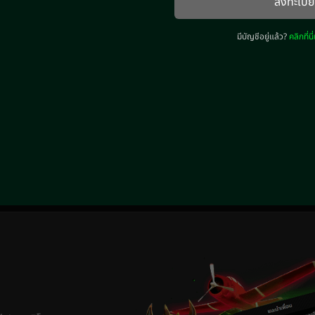
ลงทะเบี
มีบัญชีอยู่แล้ว?
คลิกที่นี