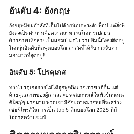
อันดับ
4:
อังกฤษ
อังกฤษมีขุมกำลังที่เต็มไปด้วยนักเตะระดับท็อป แต่สิ่งที่
ยังคงเป็นคำถามคือความสามารถในการเปลี่ยน
ศักยภาพให้กลายเป็นแชมป์ แต่ไม่วายทีมนี้ยังคงติดอยู่
ในกลุ่มอันดับทีมฟุตบอลโลกล่าสุดที่ได้รับการจับตา
มองมากที่สุดอยู่ดี
อันดับ
5:
โปรตุเกส
ทางโปรตุเกสอาจไม่ได้ถูกพูดถึงมากเท่าชาติอื่น แต่
ด้วยคุณภาพของผู้เล่นและประสบการณ์ในทัวร์นาเมน
ต์ใหญ่ๆ มากมาย พวกเขามีศักยภาพมากพอที่จะสร้าง
เซอร์ไพรส์ในการเป็น top 5 ทีมบอลโลก 2026 ที่มี
โอกาสคว้าแชมป์