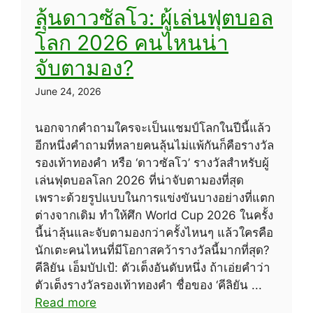
ลุ้นดาวซัลโว: ผู้เล่นฟุตบอล
โลก 2026 คนไหนน่า
จับตามอง?
June 24, 2026
นอกจากคำถามใครจะเป็นแชมป์โลกในปีนี้แล้ว
อีกหนึ่งคำถามที่หลายคนลุ้นไม่แพ้กันก็คือรางวัล
รองเท้าทองคำ หรือ ‘ดาวซัลโว’ รางวัลสำหรับผู้
เล่นฟุตบอลโลก 2026 ที่น่าจับตามองที่สุด
เพราะด้วยรูปแบบในการแข่งขันบางอย่างที่แตก
ต่างจากเดิม ทำให้ศึก World Cup 2026 ในครั้ง
นี้น่าลุ้นและจับตามองกว่าครั้งไหนๆ แล้วใครคือ
นักเตะคนไหนที่มีโอกาสคว้ารางวัลนี้มากที่สุด?
คีลิยัน เอ็มบัปเป้: ตัวเต็งอันดับหนึ่ง ถ้าเอ่ยคำว่า
ตัวเต็งรางวัลรองเท้าทองคำ ชื่อของ ‘คีลิยัน ...
Read more