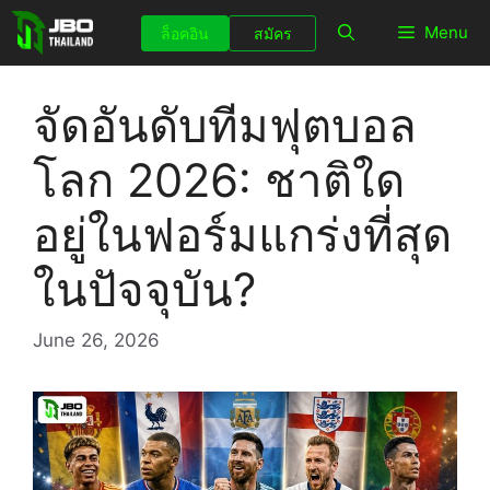
Skip
Menu
ล็อคอิน
สมัคร
to
content
จัดอันดับทีมฟุตบอล
โลก 2026: ชาติใด
อยู่ในฟอร์มแกร่งที่สุด
ในปัจจุบัน?
June 26, 2026