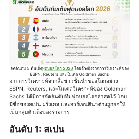
จัดอันดับ 5 ทีมเต็ง
ฟุตบอลโลก 2026
โดยอ้างอิงจากการวิเคราะห์ของ
ESPN, Reuters และโมเดล Goldman Sachs
จากการวิเคราะห์จากสื่อข่าวชั้นนำของโลกอย่าง
ESPN, Reuters, และโมเดลวิเคราะห์ของ Goldman
Sachs ได้มีการจัดอันดับทีมฟุตบอลโลกล่าสุดไว้ โดย
มีชื่อของสเปน ฝรั่งเศส และอาร์เจนตินาต่างถูกยกให้
เป็นกลุ่มตัวเต็งของรายการ
อันดับ
1:
สเปน