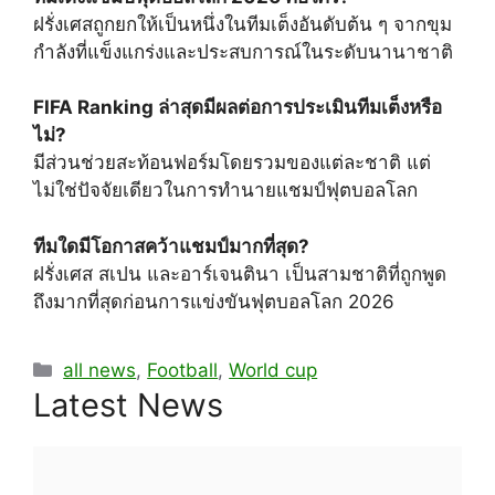
ฝรั่งเศสถูกยกให้เป็นหนึ่งในทีมเต็งอันดับต้น ๆ จากขุม
กำลังที่แข็งแกร่งและประสบการณ์ในระดับนานาชาติ
FIFA Ranking ล่าสุดมีผลต่อการประเมินทีมเต็งหรือ
ไม่?
มีส่วนช่วยสะท้อนฟอร์มโดยรวมของแต่ละชาติ แต่
ไม่ใช่ปัจจัยเดียวในการทำนายแชมป์ฟุตบอลโลก
ทีมใดมีโอกาสคว้าแชมป์มากที่สุด?
ฝรั่งเศส สเปน และอาร์เจนตินา เป็นสามชาติที่ถูกพูด
ถึงมากที่สุดก่อนการแข่งขันฟุตบอลโลก 2026
Categories
all news
,
Football
,
World cup
Latest News