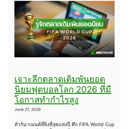
เจาะลึกตลาดเดิมพันยอด
นิยมฟุตบอลโลก 2026 ที่มี
โอกาสทำกำไรสูง
June 27, 2026
ทัวร์นาเมนต์ที่ยิ่งที่สุดแห่งปี ศึก FIFA World Cup