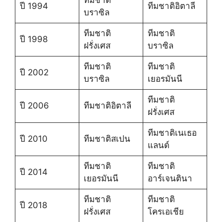
ทีมชาติ
ปี 1994
ทีมชาติอิตาลี
บราซิล
ทีมชาติ
ทีมชาติ
ปี 1998
ฝรั่งเศส
บราซิล
ทีมชาติ
ทีมชาติ
ปี 2002
บราซิล
เยอรมันนี
ทีมชาติ
ปี 2006
ทีมชาติอิตาลี
ฝรั่งเศส
ทีมชาติเนเธอ
ปี 2010
ทีมชาติสเปน
แลนด์
ทีมชาติ
ทีมชาติ
ปี 2014
เยอรมันนี
อาร์เจนตินา
ทีมชาติ
ทีมชาติ
ปี 2018
ฝรั่งเศส
โครเอเชีย