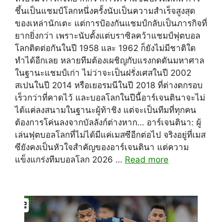
ชึ้นเป็นแชมป์โลกหนึ่งครั้งนับเป็นความสำเร็จสูงสุด
ของเหล่านักเตะ แต่การป้องกันแชมป์กลับเป็นภารกิจที่
ยากยิ่งกว่า เพราะนับตั้งแต่บราซิลคว้าแชมป์ฟุตบอล
โลกติดต่อกันในปี 1958 และ 1962 ก็ยังไม่มีชาติใด
ทำได้อีกเลย หลายทีมต้องเผชิญกับแรงกดดันมหาศาล
ในฐานะแชมป์เก่า ไม่ว่าจะเป็นฝรั่งเศสในปี 2002
สเปนในปี 2014 หรือเยอรมนีในปี 2018 ที่ต่างตกรอบ
เร็วกว่าที่คาดไว้ และบอลโลกในปีนี้อาร์เจนตินาจะไม่
ได้แค่ลงสนามในฐานะผู้ท้าชิง แต่จะเป็นทีมที่ทุกคน
ต้องการโค่นลงจากบัลลังก์ต่างหาก… อาร์เจนตินา: ผู้
เล่นฟุตบอลโลกที่ไม่ได้มีแค่เมสซีอีกต่อไป จริงอยู่ที่เมส
ซียังคงเป็นหัวใจสำคัญของอาร์เจนตินา แต่ความ
แข็งแกร่งทีมบอลโลก 2026 …
Read more