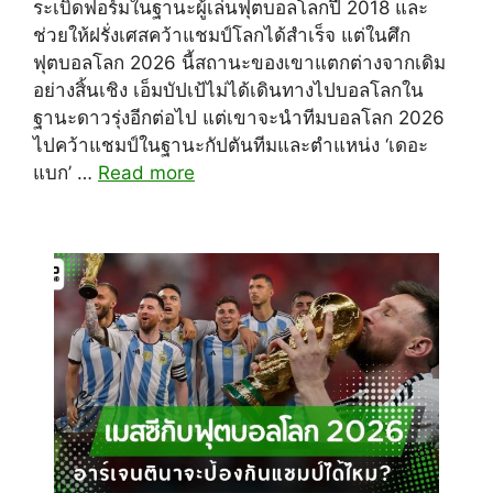
ระเบิดฟอร์มในฐานะผู้เล่นฟุตบอลโลกปี 2018 และ
ช่วยให้ฝรั่งเศสคว้าแชมป์โลกได้สำเร็จ แต่ในศึก
ฟุตบอลโลก 2026 นี้สถานะของเขาแตกต่างจากเดิม
อย่างสิ้นเชิง เอ็มบัปเป้ไม่ได้เดินทางไปบอลโลกใน
ฐานะดาวรุ่งอีกต่อไป แต่เขาจะนำทีมบอลโลก 2026
ไปคว้าแชมป์ในฐานะกัปตันทีมและตำแหน่ง ‘เดอะ
แบก’ …
Read more