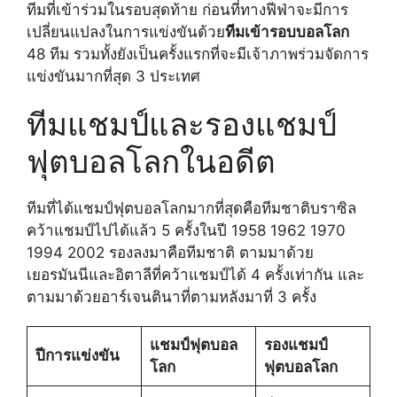
ทีมที่เข้าร่วมในรอบสุดท้าย ก่อนที่ทางฟีฟ่าจะมีการ
เปลี่ยนแปลงในการแข่งขันด้วย
ทีมเข้ารอบบอลโลก
48 ทีม รวมทั้งยังเป็นครั้งแรกที่จะมีเจ้าภาพร่วมจัดการ
แข่งขันมากที่สุด 3 ประเทศ
ทีมแชมป์และรองแชมป์
ฟุตบอลโลกในอดีต
ทีมที่ได้แชมป์ฟุตบอลโลกมากที่สุดคือทีมชาติบราซิล
คว้าแชมป์ไปได้แล้ว 5 ครั้งในปี 1958 1962 1970
1994 2002 รองลงมาคือทีมชาติ ตามมาด้วย
เยอรมันนีและอิตาลีที่คว้าแชมป์ได้ 4 ครั้งเท่ากัน และ
ตามมาด้วยอาร์เจนตินาที่ตามหลังมาที่ 3 ครั้ง
แชมป์ฟุตบอล
รองแชมป์
ปีการแข่งขัน
โลก
ฟุตบอลโลก