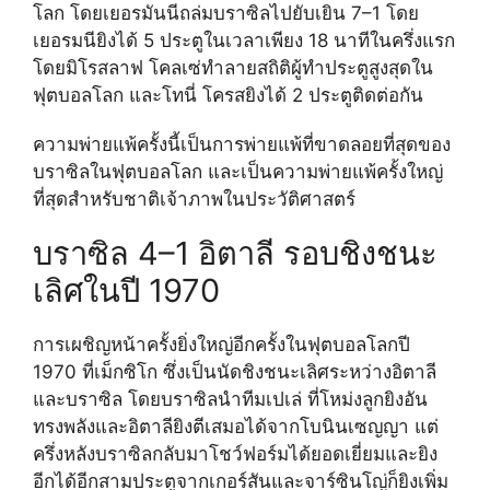
โลก โดยเยอรมันนีถล่มบราซิลไปยับเยิน 7–1 โดย
เยอรมนียิงได้ 5 ประตูในเวลาเพียง 18 นาทีในครึ่งแรก
โดยมิโรสลาฟ โคลเซ่ทำลายสถิติผู้ทำประตูสูงสุดใน
ฟุตบอลโลก และโทนี่ โครสยิงได้ 2 ประตูติดต่อกัน
ความพ่ายแพ้ครั้งนี้เป็นการพ่ายแพ้ที่ขาดลอยที่สุดของ
บราซิลในฟุตบอลโลก และเป็นความพ่ายแพ้ครั้งใหญ่
ที่สุดสำหรับชาติเจ้าภาพในประวัติศาสตร์
บราซิล 4–1 อิตาลี รอบชิงชนะ
เลิศในปี 1970
การเผชิญหน้าครั้งยิ่งใหญ่อีกครั้งในฟุตบอลโลกปี
1970 ที่เม็กซิโก ซึ่งเป็นนัดชิงชนะเลิศระหว่างอิตาลี
และบราซิล โดยบราซิลนำทีมเปเล่ ที่โหม่งลูกยิงอัน
ทรงพลังและอิตาลียิงตีเสมอได้จากโบนินเซญญา แต่
ครึ่งหลังบราซิลกลับมาโชว์ฟอร์มได้ยอดเยี่ยมและยิง
อีกได้อีกสามประตูจากเกอร์สันและจาร์ซินโญ่ก็ยิงเพิ่ม