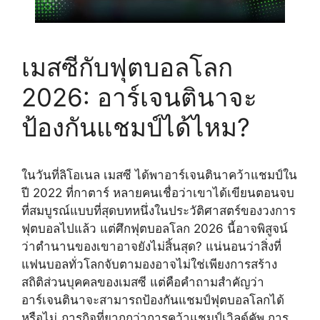
เมสซีกับฟุตบอลโลก
2026: อาร์เจนตินาจะ
ป้องกันแชมป์ได้ไหม?
ในวันที่ลิโอเนล เมสซี ได้พาอาร์เจนตินาคว้าแชมป์ใน
ปี 2022 ที่กาตาร์ หลายคนเชื่อว่าเขาได้เขียนตอนจบ
ที่สมบูรณ์แบบที่สุดบทหนึ่งในประวัติศาสตร์ของวงการ
ฟุตบอลไปแล้ว แต่ศึกฟุตบอลโลก 2026 นี้อาจพิสูจน์
ว่าตำนานของเขาอาจยังไม่สิ้นสุด? แน่นอนว่าสิ่งที่
แฟนบอลทั่วโลกจับตามองอาจไม่ใช่เพียงการสร้าง
สถิติส่วนบุคคลของเมสซี แต่คือคำถามสำคัญว่า
อาร์เจนตินาจะสามารถป้องกันแชมป์ฟุตบอลโลกได้
หรือไม่ ภารกิจที่ยากกว่าการคว้าแชมป์เวิลด์คัพ การ