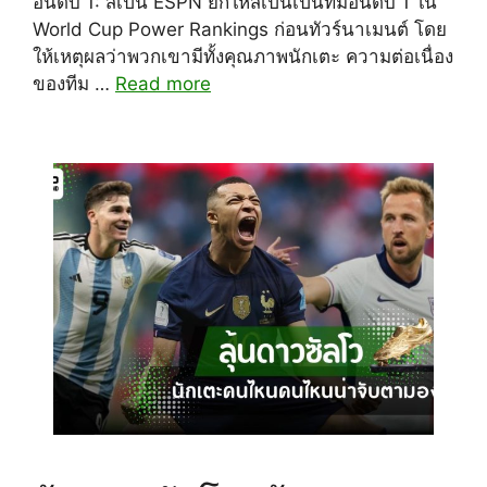
อันดับ 1: สเปน ESPN ยกให้สเปนเป็นทีมอันดับ 1 ใน
World Cup Power Rankings ก่อนทัวร์นาเมนต์ โดย
ให้เหตุผลว่าพวกเขามีทั้งคุณภาพนักเตะ ความต่อเนื่อง
ของทีม …
Read more