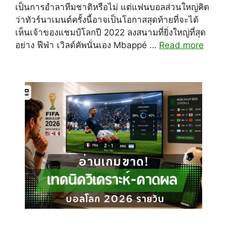
เป็นการอำลาทีมชาติหรือไม่ แต่แฟนบอลส่วนใหญ่คิด
ว่าทัวร์นาเมนต์ครั้งนี้อาจเป็นโอกาสสุดท้ายที่จะได้
เห็นเจ้าของแชมป์โลกปี 2022 ลงสนามที่ยิ่งใหญ่ที่สุด
อย่าง ฟีฟ่า เวิลด์คัพนั่นเอง Mbappé …
Read more