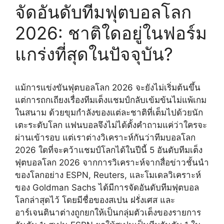
จัดอันดับทีมฟุตบอลโลก
2026: ชาติใดอยู่ในฟอร์ม
แกร่งที่สุดในปัจจุบัน?
แม้การแข่งขันฟุตบอลโลก 2026 จะยังไม่เริ่มต้นขึ้น
แต่การถกเถียงเรื่องทีมเต็งแชมป์กลับเข้มข้นไม่แพ้เกม
ในสนาม ด้วยขุมกำลังของแต่ละชาติที่เต็มไปด้วยนัก
เตะระดับโลก แฟนบอลจึงไม่ได้ตั้งคำถามแค่ว่าใครจะ
ผ่านเข้ารอบ แต่เราต่างวิเคราะห์กันว่าทีมบอลโลก
2026 ใดที่จะคว้าแชมป์โลกได้ในปีนี้ 5 อันดับทีมเต็ง
ฟุตบอลโลก 2026 จากการวิเคราะห์จากสื่อข่าวชั้นนำ
ของโลกอย่าง ESPN, Reuters, และโมเดลวิเคราะห์
ของ Goldman Sachs ได้มีการจัดอันดับทีมฟุตบอล
โลกล่าสุดไว้ โดยมีชื่อของสเปน ฝรั่งเศส และ
อาร์เจนตินาต่างถูกยกให้เป็นกลุ่มตัวเต็งของรายการ