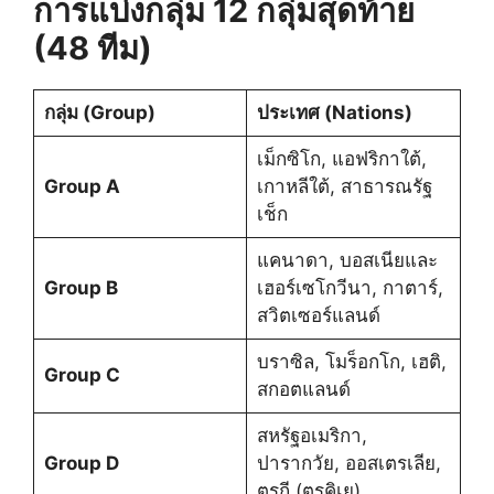
การแบ่งกลุ่ม 12 กลุ่มสุดท้าย
(48 ทีม)
กลุ่ม (Group)
ประเทศ (Nations)
เม็กซิโก, แอฟริกาใต้,
Group A
เกาหลีใต้, สาธารณรัฐ
เช็ก
แคนาดา, บอสเนียและ
Group B
เฮอร์เซโกวีนา, กาตาร์,
สวิตเซอร์แลนด์
บราซิล, โมร็อกโก, เฮติ,
Group C
สกอตแลนด์
สหรัฐอเมริกา,
Group D
ปารากวัย, ออสเตรเลีย,
ตุรกี (ตุรคิเย)