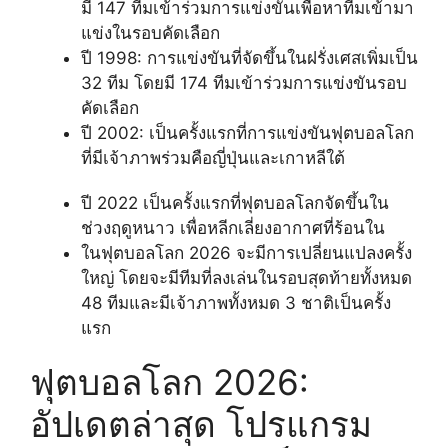
มี 147 ทีมเข้าร่วมการแข่งขันเพื่อหาทีมเข้ามา
แข่งในรอบคัดเลือก
ปี 1998: การแข่งขันที่จัดขึ้นในฝรั่งเศสเพิ่มเป็น
32 ทีม โดยมี 174 ทีมเข้าร่วมการแข่งขันรอบ
คัดเลือก
ปี 2002: เป็นครั้งแรกที่การแข่งขันฟุตบอลโลก
ที่มีเจ้าภาพร่วมคือญี่ปุ่นและเกาหลีใต้
ปี 2022 เป็นครั้งแรกที่ฟุตบอลโลกจัดขึ้นใน
ช่วงฤดูหนาว เพื่อหลีกเลี่ยงอากาศที่ร้อนใน
ในฟุตบอลโลก 2026 จะมีการเปลี่ยนแปลงครั้ง
ใหญ่ โดยจะมีทีมที่ลงเล่นในรอบสุดท้ายทั้งหมด
48 ทีมและมีเจ้าภาพทั้งหมด 3 ชาติเป็นครั้ง
แรก
ฟุตบอลโลก 2026:
อัปเดตล่าสุด โปรแกรม