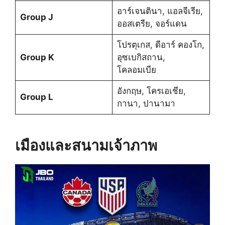
อาร์เจนตินา, แอลจีเรีย,
Group J
ออสเตรีย, จอร์แดน
โปรตุเกส, ดีอาร์ คองโก,
Group K
อุซเบกิสถาน,
โคลอมเบีย
อังกฤษ, โครเอเชีย,
Group L
กานา, ปานามา
เมืองและสนามเจ้าภาพ