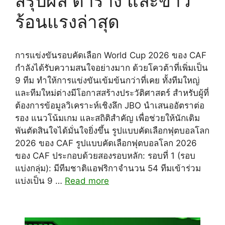
สรุปผล ตาราง และข่าว
ร้อนแรงล่าสุด
การแข่งขันรอบคัดเลือก World Cup 2026 ของ CAF
กำลังได้รับความสนใจอย่างมาก ด้วยโควต้าที่เพิ่มเป็น
9 ทีม ทำให้การแข่งขันเข้มข้นกว่าที่เคย ทั้งทีมใหญ่
และทีมใหม่ต่างมีโอกาสสร้างประวัติศาสตร์ สำหรับผู้ที่
ต้องการข้อมูลวิเคราะห์เชิงลึก JBO นำเสนออัตราต่อ
รอง แนวโน้มเกม และสถิติสำคัญ เพื่อช่วยให้นักเดิม
พันตัดสินใจได้มั่นใจยิ่งขึ้น รูปแบบคัดเลือกฟุตบอลโลก
2026 ของ CAF รูปแบบคัดเลือกฟุตบอลโลก 2026
ของ CAF ประกอบด้วยสองรอบหลัก: รอบที่ 1 (รอบ
แบ่งกลุ่ม): มีทีมชาติแอฟริกาจำนวน 54 ทีมเข้าร่วม
แบ่งเป็น 9 …
Read more