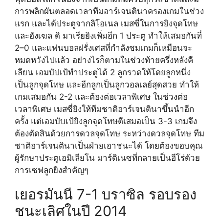
การพลิกผันตลอดเวลาทีมอาร์เจนตินาครองเกมในช่วง
แรก และได้ประตูจากลิโอเนล เมสซี่ในการยิงจุดโทษ
และอังเฆล ดิ มาเรียยิงเพิ่มอีก 1 ประตู ทำให้เสมอกันที่
2–0 และแฟนบอลฝรั่งเศสที่กำลังชมเกมก็เหมือนจะ
หมดหวังไปแล้ว อย่างไรก็ตามในช่วงท้ายครึ่งหลังคี
เลียน เอมบัปเป้ทำประตูได้ 2 ลูกรวดให้โดยลูกหนึ่ง
เป็นลูกจุดโทษ และอีกลูกเป็นลูกวอลเลย์สุดสวย ทำให้
เกมเสมอกัน 2-2 และต้องต่อเวลาพิเศษ ในช่วงต่อ
เวลาพิเศษ เมสซี่ยิงให้ทีมชาติอาร์เจนตินาขึ้นนำอีก
ครั้ง แต่เอมบับเป้ยิงลูกจุดโทษตีเสมอเป็น 3-3 เกมจึง
ต้องตัดสินด้วยการดวลจุดโทษ ระหว่างดวลจุดโทษ ทีม
ชาติอาร์เจนตินาเป็นฝ่ายเอาชนะได้ โดยต้องขอบคุณ
ผู้รักษาประตูเอมิเลียโน มาร์ติเนซที่กลายเป็นฮีโร่ด้วย
การเซฟลูกยิงสำคัญๆ
เยอรมันนี 7-1 บราซิล รอบรอง
ชนะเลิศในปี 2014