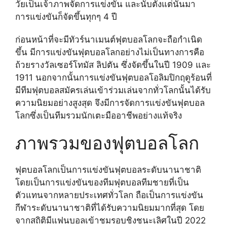
วัยเป็นเจ้าภาพจัดการแข่งขัน และนับตั้งแต่นั้นมา
การแข่งขันก็จัดขึ้นทุกๆ 4 ปี
ก่อนหน้าที่จะมีทัวร์นาเมนต์ฟุตบอลโลกจะถือกำเนิด
ขึ้น มีการแข่งขันฟุตบอลโลกอย่างไม่เป็นทางการคือ
ถ้วยรางวัลเซอร์โทมัส ลิปตัน ซึ่งจัดขึ้นในปี 1909 และ
1911 นอกจากนั้นการแข่งขันฟุตบอลโอลิมปิกฤดูร้อนที่
มีทีมฟุตบอลสมัครเล่นเข้าร่วมเล่นจากทั่วโลกนั้นได้รับ
ความนิยมอย่างสูงสุด จึงมีการจัดการแข่งขันฟุตบอล
โลกซึ่งเป็นทีมรวมนักเตะมืออาชีพอย่างแท้จริง
ภาพรวมของฟุตบอลโลก
ฟุตบอลโลกเป็นการแข่งขันฟุตบอลระดับนานาชาติ
โดยเป็นการแข่งขันของทีมฟุตบอลทีมชายที่เป็น
ตัวแทนจากหลายประเทศทั่วโลก ถือเป็นการแข่งขัน
กีฬาระดับนานาชาติที่ได้รับความนิยมมากที่สุด โดย
จากสถิติมีแฟนบอลเข้าชมรอบชิงชนะเลิศในปี 2022