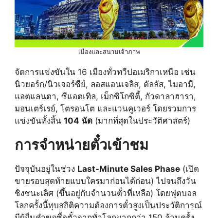
เมืองและสนามเจ้าภาพ
จัดการแข่งขันใน 16 เมืองทั่วทวีปอเมริกาเหนือ เช่น
นิวยอร์ก/นิวเจอร์ซีย์, ลอสแอนเจลิส, ดัลลัส, ไมอามี,
แอตแลนตา, ซีแอตเทิล, เม็กซิโกซิตี้, กัวดาลาฮารา,
มอนเตร์เรย์, โตรอนโต และแวนคูเวอร์ โดยรวมการ
แข่งขันทั้งสิ้น
104 นัด
(มากที่สุดในประวัติศาสตร์)
การจำหน่ายตั๋วเข้าชม
ปัจจุบันอยู่ในช่วง
Last-Minute Sales Phase
(เปิด
ขายรอบสุดท้ายแบบใครมาก่อนได้ก่อน) ไปจนถึงวัน
ชิงชนะเลิศ (ขึ้นอยู่กับจำนวนตั๋วที่เหลือ) โดยฟุตบอล
โลกครั้งนี้ทุบสถิติความต้องการตั๋วสูงเป็นประวัติการณ์
มีผู้ยื่นคำขอซื้อตั๋วจากทั่วโลกมากกว่า 150 ล้านครั้ง