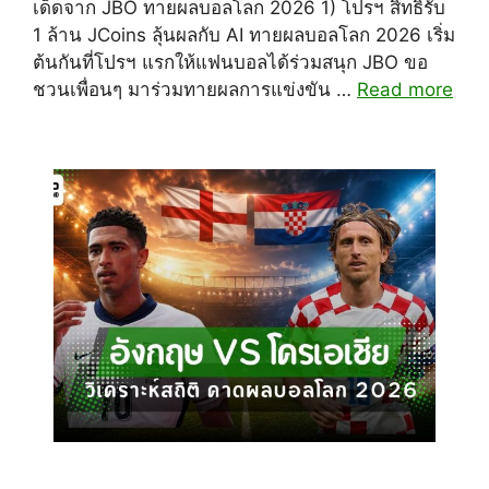
เด็ดจาก JBO ทายผลบอลโลก 2026 1) โปรฯ สิทธิ์รับ
1 ล้าน JCoins ลุ้นผลกับ AI ทายผลบอลโลก 2026 เริ่ม
ต้นกันที่โปรฯ แรกให้แฟนบอลได้ร่วมสนุก JBO ขอ
ชวนเพื่อนๆ มาร่วมทายผลการแข่งขัน …
Read more