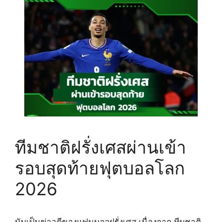
ทีมชาติฝรั่งเศสผ่านเข้า
รอบสุดท้ายฟุตบอลโลก
2026