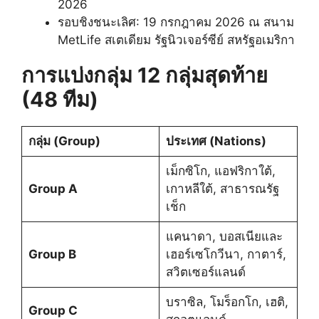
2026
รอบชิงชนะเลิศ: 19 กรกฎาคม 2026 ณ สนาม
MetLife สเตเดียม รัฐนิวเจอร์ซีย์ สหรัฐอเมริกา
การแบ่งกลุ่ม 12 กลุ่มสุดท้าย
(48 ทีม)
กลุ่ม (Group)
ประเทศ (Nations)
เม็กซิโก, แอฟริกาใต้,
Group A
เกาหลีใต้, สาธารณรัฐ
เช็ก
แคนาดา, บอสเนียและ
Group B
เฮอร์เซโกวีนา, กาตาร์,
สวิตเซอร์แลนด์
บราซิล, โมร็อกโก, เฮติ,
Group C