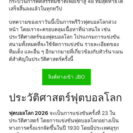
กระบวนการคัดสรรทีมชาติเพื่อเข้าสู่ 48 ทีมสุดท้ายได้
เสร็จสิ้นลงแล้วในทุกทวีป
บทความของเราวันนี้เป็นการพรีวิวฟุตบอลโลกล่วง
หน้า โดยเราจะครอบคลุมเนื้อหาที่น่าสนใจ เช่น
ประวัติศาสตร์ของฟุตบอลโลก โปรแกรมการแข่งขัน
สนามทั้งหมดที่จะใช้จัดการแข่งขัน รายละเอียดของ
ทีมเต็ง และอื่น ๆ อีกมากมายที่เกี่ยวข้องกับทัวร์นาเมน
ต์สำคัญในประวัติศาสตร์ครั้งนี้
ลิงค์ทางเข้า JBO
ประวัติศาสตร์ฟุตบอลโลก
ฟุตบอลโลก 2026
จะเป็นการแข่งขันครั้งที่ 23 ใน
ประวัติศาสตร์ โดยการแข่งขันฟุตบอลโลกอย่างเป็น
ทางการครั้งแรกจัดขึ้นในปี 1930 โดยมีประเทศอุรุก