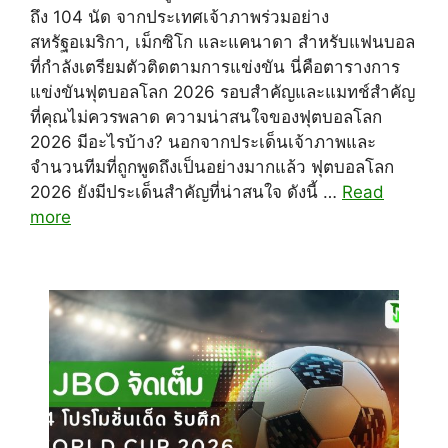
ถึง 104 นัด จากประเทศเจ้าภาพร่วมอย่าง
สหรัฐอเมริกา, เม็กซิโก และแคนาดา สำหรับแฟนบอล
ที่กำลังเตรียมตัวติดตามการแข่งขัน นี่คือตารางการ
แข่งขันฟุตบอลโลก 2026 รอบสำคัญและแมทช์สำคัญ
ที่คุณไม่ควรพลาด ความน่าสนใจของฟุตบอลโลก
2026 มีอะไรบ้าง? นอกจากประเด็นเจ้าภาพและ
จำนวนทีมที่ถูกพูดถึงเป็นอย่างมากแล้ว ฟุตบอลโลก
2026 ยังมีประเด็นสำคัญที่น่าสนใจ ดังนี้ …
Read
more