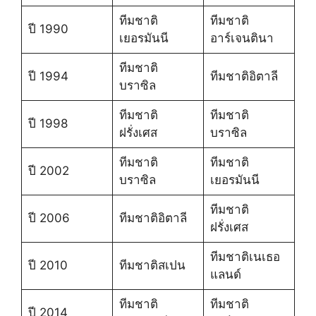
ทีมชาติ
ทีมชาติ
ปี 1990
เยอรมันนี
อาร์เจนตินา
ทีมชาติ
ปี 1994
ทีมชาติอิตาลี
บราซิล
ทีมชาติ
ทีมชาติ
ปี 1998
ฝรั่งเศส
บราซิล
ทีมชาติ
ทีมชาติ
ปี 2002
บราซิล
เยอรมันนี
ทีมชาติ
ปี 2006
ทีมชาติอิตาลี
ฝรั่งเศส
ทีมชาติเนเธอ
ปี 2010
ทีมชาติสเปน
แลนด์
ทีมชาติ
ทีมชาติ
ปี 2014