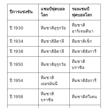
แชมป์ฟุตบอล
รองแชมป์
ปีการแข่งขัน
โลก
ฟุตบอลโลก
ทีมชาติ
ปี 1930
ทีมชาติอุรุกวัย
อาร์เจนตินา
ปี 1934
ทีมชาติอิตาลี
ทีมชาติเช็ก
ปี 1938
ทีมชาติอิตาลี
ทีมชาติฮังการี
ทีมชาติ
ปี 1950
ทีมชาติอุรุกวัย
บราซิล
ทีมชาติ
ปี 1954
ทีมชาติฮังการี
เยอรมันนี
ทีมชาติ
ปี 1958
ทีมชาติสวีเดน
บราซิล