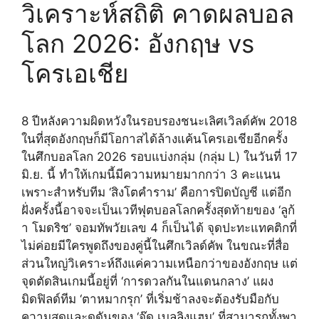
วิเคราะห์สถิติ คาดผลบอล
โลก 2026: อังกฤษ vs
โครเอเชีย
8 ปีหลังความผิดหวังในรอบรองชนะเลิศเวิลด์คัพ 2018
ในที่สุดอังกฤษก็มีโอกาสได้ล้างแค้นโครเอเชียอีกครั้ง
ในศึกบอลโลก 2026 รอบแบ่งกลุ่ม (กลุ่ม L) ในวันที่ 17
มิ.ย. นี้ ทำให้เกมนี้มีความหมายมากกว่า 3 คะแนน
เพราะสำหรับทีม ‘สิงโตคำราม’ คือการปิดบัญชี แต่อีก
ฝั่งครั้งนี้อาจจะเป็นเวทีฟุตบอลโลกครั้งสุดท้ายของ ‘ลูก้
า โมดริช’ จอมทัพวัยเลข 4 ก็เป็นได้ จุดปะทะแทคติกที่
ไม่ค่อยมีใครพูดถึงของคู่นี้ในศึกเวิลด์คัพ ในขณะที่สื่อ
ส่วนใหญ่วิเคราะห์ถึงแค่ความเหนือกว่าของอังกฤษ แต่
จุดตัดสินเกมนี้อยู่ที่ ‘การดวลกันในแดนกลาง’ แผง
มิดฟิลด์ทีม ‘ตาหมากรุก’ ที่เริ่มช้าลงจะต้องรับมือกับ
ความสดและดุดันของ ‘จู๊ด เบลลิงแฮม’ ที่สามารถทั้งพา