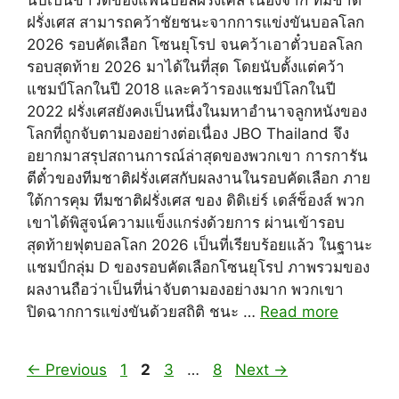
นับเป็นข่าวดีของแฟนบอลฝรั่งเศส เนื่องจาก ทีมชาติ
ฝรั่งเศส สามารถคว้าชัยชนะจากการแข่งขันบอลโลก
2026 รอบคัดเลือก โซนยุโรป จนคว้าเอาตั๋วบอลโลก
รอบสุดท้าย 2026 มาได้ในที่สุด โดยนับตั้งแต่คว้า
แชมป์โลกในปี 2018 และคว้ารองแชมป์โลกในปี
2022 ฝรั่งเศสยังคงเป็นหนึ่งในมหาอำนาจลูกหนังของ
โลกที่ถูกจับตามองอย่างต่อเนื่อง JBO Thailand จึง
อยากมาสรุปสถานการณ์ล่าสุดของพวกเขา การการัน
ตีตั๋วของทีมชาติฝรั่งเศสกับผลงานในรอบคัดเลือก ภาย
ใต้การคุม ทีมชาติฝรั่งเศส ของ ดิดิเย่ร์ เดส์ช็องส์ พวก
เขาได้พิสูจน์ความแข็งแกร่งด้วยการ ผ่านเข้ารอบ
สุดท้ายฟุตบอลโลก 2026 เป็นที่เรียบร้อยแล้ว ในฐานะ
แชมป์กลุ่ม D ของรอบคัดเลือกโซนยุโรป ภาพรวมของ
ผลงานถือว่าเป็นที่น่าจับตามองอย่างมาก พวกเขา
ปิดฉากการแข่งขันด้วยสถิติ ชนะ …
Read more
Page
Page
Page
Page
←
Previous
1
2
3
…
8
Next
→