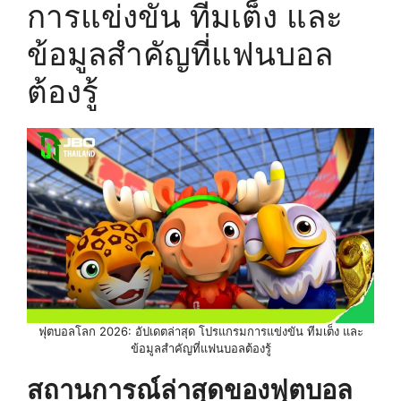
การแข่งขัน ทีมเต็ง และ
ข้อมูลสำคัญที่แฟนบอล
ต้องรู้
ฟุตบอลโลก 2026: อัปเดตล่าสุด โปรแกรมการแข่งขัน ทีมเต็ง และ
ข้อมูลสำคัญที่แฟนบอลต้องรู้
สถานการณ์ล่าสุดของฟุตบอล