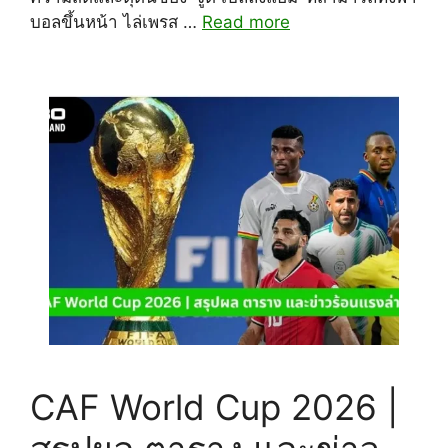
บอลขึ้นหน้า ไล่เพรส …
Read more
CAF World Cup 2026 |