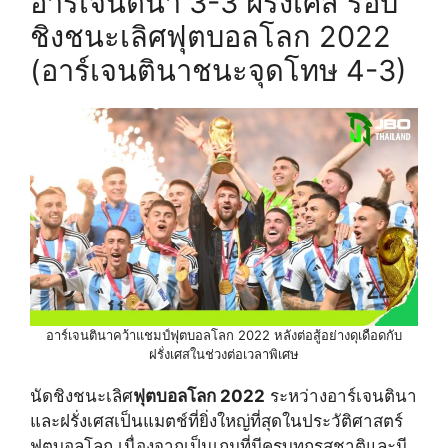
อาร์เจนตินา 3-3 ฝรั่งเศส รอบ
ชิงชนะเลิศฟุตบอลโลก 2022
(อาร์เจนตินาชนะจุดโทษ 4-3)
อาร์เจนตินาคว้าแชมป์ฟุตบอลโลก 2022 หลังต่อสู้อย่างดุเดือดกับ
ฝรั่งเศสในช่วงต่อเวลาพิเศษ
นัดชิงชนะเลิศ
ฟุตบอลโลก 2022
ระหว่างอาร์เจนตินา
และฝรั่งเศสเป็นแมตช์ที่ยิ่งใหญ่ที่สุดในประวัติศาสตร์
ฟุตบอลโลก เนื่องจากเป็นเกมที่มีครบทุกรสชาติและมี