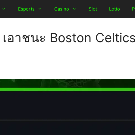
Esports
Casino
Slot
Lotto
P
 เอาชนะ Boston Celtic