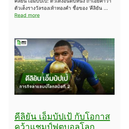
คีลิยัน เอ็มบัปเป้: ตัวเต็งอันดับหนึ่ง ถ้าเอ่ยคำว่า
ตัวเต็งรางวัลรองเท้าทองคำ ชื่อของ ‘คีลิยัน ...
Read more
คีลิยัน เอ็มบัปเป้ กับโอกาส
คว้าแชมป์ฟุตบอลโลก