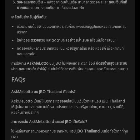
รอผลและถอนเงิน
– หลังจากเดิมพันเสร็จ สามารถตรวจผลและ
ถอนเงินทันที
หากชนะ
ระบบการถอนเงินรวดเร็วและปลอดภัย
เคล็ดลับสำหรับผู้เริ่มต้น:
เริ่มเดิมพันด้วยจำนวนเงินที่เหมาะสมก่อน เพื่อเรียนรู้รูปแบบหวยและเกมแต่ละ
ประเภท
ใช้ฟีเจอร์
ตรวจหวย
และติดตามผลอย่างสม่ำเสมอ เพื่อเพิ่มโอกาสชนะ
ทดลองเล่นหลายประเภทหวย เช่น หวยรัฐบาลไทย หรือ หวยยี่กี่ เพื่อหาเกมที่
ชอบและถนัด
การใช้งาน
AskMeLotto
บน JBO ไม่เพียงแต่สะดวก ยังมี
อัตราจ่ายสูงและระบบ
ฝาก-ถอนรวดเร็ว
ทำให้ผู้เล่นมั่นใจได้ว่าการเดิมพันของคุณปลอดภัยและสนุกสนาน
FAQs
AskMeLotto บน JBO Thailand คืออะไร?
AskMeLotto เป็นผู้ให้บริการ
หวยออนไลน์
บนเว็บไซต์และแอป JBO Thailand
ให้ผู้เล่นสามารถแทงหวยได้หลายประเภท เช่น หวยรัฐบาลไทย, หวยลาว, หวยยี่กี่,
หวยหุ้นต่างประเทศ
สามารถเล่น AskMeLotto ผ่านแอป JBO ได้หรือไม่?
ใช่ ผู้เล่นสามารถแทงหวยทุกประเภทผ่าน
แอป JBO Thailand
บนมือถือได้ทุกที่ทุก
เวลา