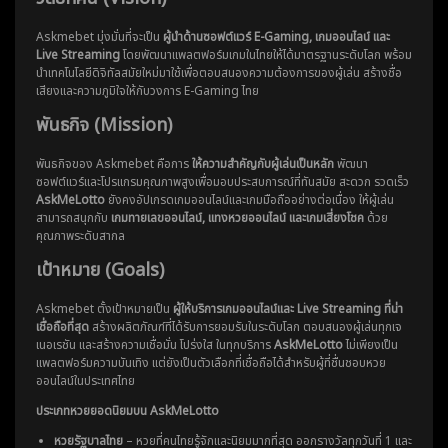
Askmebet มุ่งมั่นที่จะเป็น
ผู้นำด้านซอฟต์แวร์ E-Gaming, เกมออนไลน์ และ
Live Streaming
โดยพัฒนาแพลตฟอร์มเกมในไทยให้ได้มาตรฐานระดับโลก พร้อม
นำเทคโนโลยีดิจิทัลสมัยใหม่มาใช้เพื่อตอบสนองความต้องการของผู้เล่น สร้างชื่อ
เสียงและความภูมิใจให้กับวงการ E-Gaming ไทย
พันธกิจ (Mission)
พันธกิจของ Askmebet คือการ
ให้ความสำคัญกับผู้เล่นเป็นหลัก
พัฒนา
ซอฟต์แวร์และโปรแกรมคุณภาพสูงเพื่อมอบประสบการณ์ที่ทันสมัย สะดวก รวดเร็ว
AskMeLotto
ยังคงอัปเกรดเกมออนไลน์และเกมมือถืออย่างต่อเนื่อง ให้ผู้เล่น
สามารถสนุกกับ
เกมทายเลขออนไลน์, แทงหวยออนไลน์ และเกมเสี่ยงโชค
ด้วย
คุณภาพระดับสากล
เป้าหมาย (Goals)
Askmebet ตั้งเป้าหมายเป็น
ผู้ให้บริการเกมออนไลน์และ Live Streaming ที่น่า
เชื่อถือที่สุด
สร้างผลิตภัณฑ์ที่ได้รับการยอมรับในระดับโลก ตอบสนองผู้เล่นทุกเจ
เนอเรชัน และสร้างความเชื่อมั่น โปร่งใส ในทุกบริการ
AskMeLotto
ไม่เพียงเป็น
แพลตฟอร์มความบันเทิง แต่ยังเป็นตัวเลือกที่เชื่อถือได้สำหรับผู้ที่ชื่นชอบหวย
ออนไลน์ในประเทศไทย
ประเภทหวยยอดนิยมบน AskMeLotto
หวยรัฐบาลไทย
– หวยที่คนไทยรู้จักและนิยมมากที่สุด ออกรางวัลทุกวันที่ 1 และ