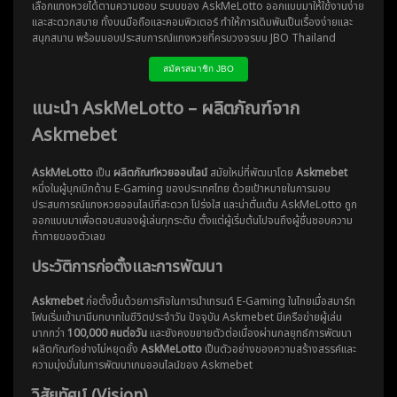
เลือกแทงหวยได้ตามความชอบ ระบบของ AskMeLotto ออกแบบมาให้ใช้งานง่าย
และสะดวกสบาย ทั้งบนมือถือและคอมพิวเตอร์ ทำให้การเดิมพันเป็นเรื่องง่ายและ
สนุกสนาน พร้อมมอบประสบการณ์แทงหวยที่ครบวงจรบน JBO Thailand
สมัครสมาชิก JBO
แนะนำ AskMeLotto – ผลิตภัณฑ์จาก
Askmebet
AskMeLotto
เป็น
ผลิตภัณฑ์หวยออนไลน์
สมัยใหม่ที่พัฒนาโดย
Askmebet
หนึ่งในผู้บุกเบิกด้าน E-Gaming ของประเทศไทย ด้วยเป้าหมายในการมอบ
ประสบการณ์แทงหวยออนไลน์ที่สะดวก โปร่งใส และน่าตื่นเต้น AskMeLotto ถูก
ออกแบบมาเพื่อตอบสนองผู้เล่นทุกระดับ ตั้งแต่ผู้เริ่มต้นไปจนถึงผู้ชื่นชอบความ
ท้าทายของตัวเลข
ประวัติการก่อตั้งและการพัฒนา
Askmebet
ก่อตั้งขึ้นด้วยภารกิจในการนำเทรนด์ E-Gaming ในไทยเมื่อสมาร์ท
โฟนเริ่มเข้ามามีบทบาทในชีวิตประจำวัน ปัจจุบัน Askmebet มีเครือข่ายผู้เล่น
มากกว่า
100,000 คนต่อวัน
และยังคงขยายตัวต่อเนื่องผ่านกลยุทธ์การพัฒนา
ผลิตภัณฑ์อย่างไม่หยุดยั้ง
AskMeLotto
เป็นตัวอย่างของความสร้างสรรค์และ
ความมุ่งมั่นในการพัฒนาเกมออนไลน์ของ Askmebet
วิสัยทัศน์ (Vision)