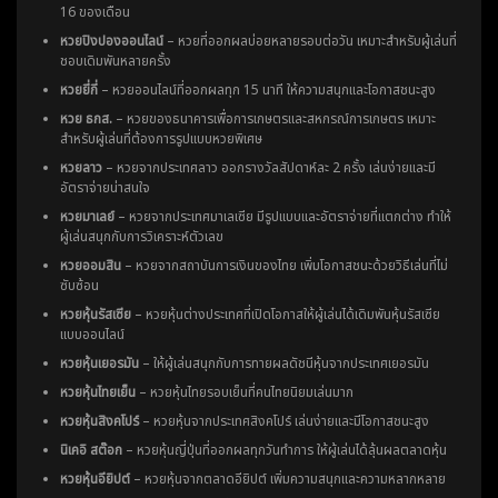
16 ของเดือน
หวยปิงปองออนไลน์
– หวยที่ออกผลบ่อยหลายรอบต่อวัน เหมาะสำหรับผู้เล่นที่
ชอบเดิมพันหลายครั้ง
หวยยี่กี่
– หวยออนไลน์ที่ออกผลทุก 15 นาที ให้ความสนุกและโอกาสชนะสูง
หวย ธกส.
– หวยของธนาคารเพื่อการเกษตรและสหกรณ์การเกษตร เหมาะ
สำหรับผู้เล่นที่ต้องการรูปแบบหวยพิเศษ
หวยลาว
– หวยจากประเทศลาว ออกรางวัลสัปดาห์ละ 2 ครั้ง เล่นง่ายและมี
อัตราจ่ายน่าสนใจ
หวยมาเลย์
– หวยจากประเทศมาเลเซีย มีรูปแบบและอัตราจ่ายที่แตกต่าง ทำให้
ผู้เล่นสนุกกับการวิเคราะห์ตัวเลข
หวยออมสิน
– หวยจากสถาบันการเงินของไทย เพิ่มโอกาสชนะด้วยวิธีเล่นที่ไม่
ซับซ้อน
หวยหุ้นรัสเซีย
– หวยหุ้นต่างประเทศที่เปิดโอกาสให้ผู้เล่นได้เดิมพันหุ้นรัสเซีย
แบบออนไลน์
หวยหุ้นเยอรมัน
– ให้ผู้เล่นสนุกกับการทายผลดัชนีหุ้นจากประเทศเยอรมัน
หวยหุ้นไทยเย็น
– หวยหุ้นไทยรอบเย็นที่คนไทยนิยมเล่นมาก
หวยหุ้นสิงคโปร์
– หวยหุ้นจากประเทศสิงคโปร์ เล่นง่ายและมีโอกาสชนะสูง
นิเคอิ สต๊อก
– หวยหุ้นญี่ปุ่นที่ออกผลทุกวันทำการ ให้ผู้เล่นได้ลุ้นผลตลาดหุ้น
หวยหุ้นอียิปต์
– หวยหุ้นจากตลาดอียิปต์ เพิ่มความสนุกและความหลากหลาย