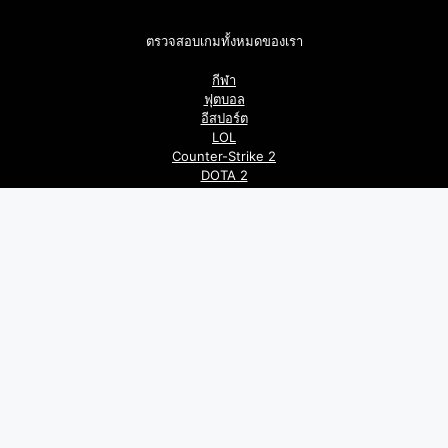
ตรวจสอบเกมทั้งหมดของเรา
กีฬา
ฟุตบอล
อีสปอร์ต
LOL
Counter-Strike 2
DOTA 2
Valorant
คาสิโน
ไก่ชน
สล็อต
หวย
คำแนะนำที่มีประโยชน์
หน้าหลัก
บทความ
โปรโมชัน
สล็อต
คาสิโน
เกม 3 มิติ