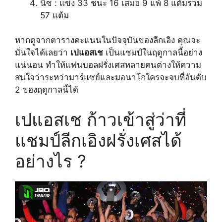
นีซ : แข่ง 33 ชนะ 16 เสมอ 9 แพ้ 8 แต้มรวม
57 แต้ม
หากดูจากตารางคะแนนในปัจจุบันของลีกเอิง คุณจะ
มั่นใจได้เลยว่า
เปแอสเช
เป็นแชมป์ในฤดูกาลนี้อย่าง
แน่นอน ทำให้แฟนบอลฝรั่งเศสหลายคนต่างให้ความ
สนใจว่าระหว่ามาร์แซย์และมอนาโกใครจะจบที่อันดับ
2 ของฤดูกาลนี้ได้
เปแอสเช ก้าวเข้าสู่ว่าที่
แชมป์ลีกเอิงฝรั่งเศสได้
อย่างไร ?