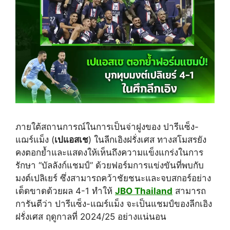
ภายใต้สถานการณ์ในการเป็นจ่าฝูงของ ปารีแซ็ง-
แฌร์แม็ง (
เปแอสเช
) ในลีกเอิงฝรั่งเศส ทางสโมสรยัง
คงตอกย้ำและแสดงให้เห็นถึงความแข็งแกร่งในการ
รักษา “บัลลังก์แชมป์” ด้วยฟอร์มการแข่งขันที่พบกับ
มงต์เปลิเยร์ ซึ่งสามารถคว้าชัยชนะและจบสกอร์อย่าง
เด็ดขาดด้วยผล 4-1 ทำให้
JBO Thailand
สามารถ
การันตีว่า ปารีแซ็ง-แฌร์แม็ง จะเป็นแชมป์ของลีกเอิง
ฝรั่งเศส ฤดูกาลที่ 2024/25 อย่างแน่นอน