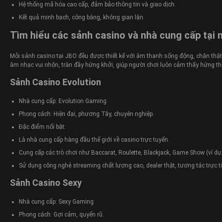
Hệ thống mã hóa cao cấp, đảm bảo thông tin và giao dịch.
Kết quả minh bạch, công bằng, không gian lận.
Tìm hiểu các sảnh casino và nhà cung cấp tại
Mỗi sảnh casino tại JBO đều được thiết kế với âm thanh sống động, chân thật, 
âm nhạc vui nhộn, tràn đầy hứng khởi, giúp người chơi luôn cảm thấy hứng th
Sảnh Casino Evolution
Nhà cung cấp: Evolution Gaming
Phong cách: Hiện đại, phương Tây, chuyên nghiệp.
Đặc điểm nổi bật:
Là nhà cung cấp hàng đầu thế giới về casino trực tuyến.
Cung cấp các trò chơi như Baccarat, Roulette, Blackjack, Game Show (ví dụ:
Sử dụng công nghệ streaming chất lượng cao, dealer thật, tương tác trực ti
Sảnh Casino Sexy
Nhà cung cấp: Sexy Gaming
Phong cách: Gợi cảm, quyến rũ.