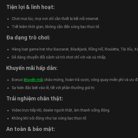
Tiện lợi & linh hoạt:
Chơi mọi lúc, mọi nơi chỉ cần thiết bị kết nối internet.
Tiết kiệm thời gian, không cần đến sòng bạc thực tế.
Đa dạng trò chơi:
Hàng loạt game hot như Baccarat, Blackjack, Rồng Hổ, Roulette, Tài Xỉu, Xó
Dễ dàng chuyển đổi sảnh và trò chơi chỉ với vài cú nhấp.
Khuyến mãi hấp dẫn:
Bonus
khuyến mãi
chào mừng, hoàn trả cược, vòng quay miễn phí và ưu đã
Sự kiện đặc biệt vào lễ, tết với phần thưởng giá trị.
Trải nghiệm chân thật:
Video trực tiếp HD, dealer người thật, âm thanh sống động.
Không khí sôi động như tại sòng bạc thực tế.
An toàn & bảo mật: