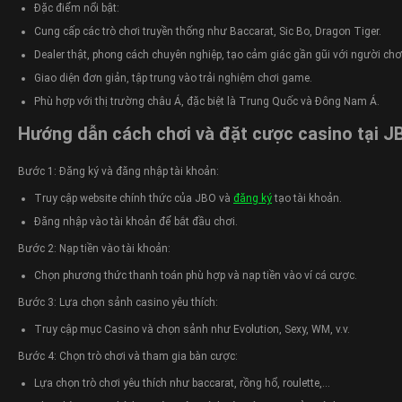
Đặc điểm nổi bật:
Cung cấp các trò chơi truyền thống như Baccarat, Sic Bo, Dragon Tiger.
Dealer thật, phong cách chuyên nghiệp, tạo cảm giác gần gũi với người chơ
Giao diện đơn giản, tập trung vào trải nghiệm chơi game.
Phù hợp với thị trường châu Á, đặc biệt là Trung Quốc và Đông Nam Á.
Hướng dẫn cách chơi và đặt cược casino tại J
Bước 1: Đăng ký và đăng nhập tài khoản:
Truy cập website chính thức của JBO và
đăng ký
tạo tài khoản.
Đăng nhập vào tài khoản để bắt đầu chơi.
Bước 2: Nạp tiền vào tài khoản:
Chọn phương thức thanh toán phù hợp và nạp tiền vào ví cá cược.
Bước 3: Lựa chọn sảnh casino yêu thích:
Truy cập mục Casino và chọn sảnh như Evolution, Sexy, WM, v.v.
Bước 4: Chọn trò chơi và tham gia bàn cược:
Lựa chọn trò chơi yêu thích như baccarat, rồng hổ, roulette,...