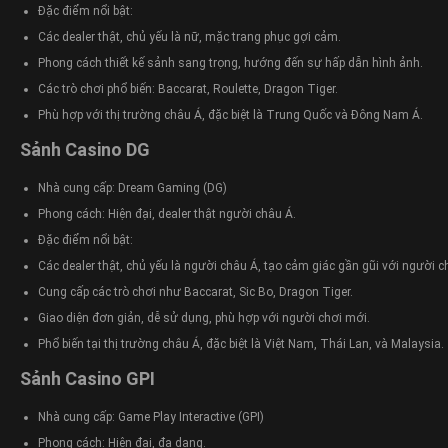
Đặc điểm nổi bật:
Các dealer thật, chủ yếu là nữ, mặc trang phục gợi cảm.
Phong cách thiết kế sảnh sang trọng, hướng đến sự hấp dẫn hình ảnh.
Các trò chơi phổ biến: Baccarat, Roulette, Dragon Tiger.
Phù hợp với thị trường châu Á, đặc biệt là Trung Quốc và Đông Nam Á.
Sảnh Casino DG
Nhà cung cấp: Dream Gaming (DG)
Phong cách: Hiện đại, dealer thật người châu Á.
Đặc điểm nổi bật:
Các dealer thật, chủ yếu là người châu Á, tạo cảm giác gần gũi với người c
Cung cấp các trò chơi như Baccarat, Sic Bo, Dragon Tiger.
Giao diện đơn giản, dễ sử dụng, phù hợp với người chơi mới.
Phổ biến tại thị trường châu Á, đặc biệt là Việt Nam, Thái Lan, và Malaysia.
Sảnh Casino GPI
Nhà cung cấp: Game Play Interactive (GPI)
Phong cách: Hiện đại, đa dạng.