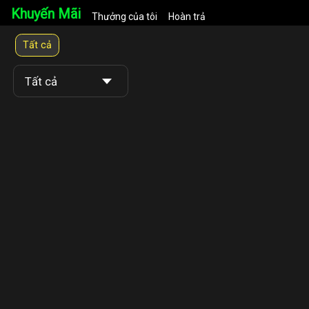
Khuyến Mãi
Thưởng của tôi
Hoàn trả
Tất cả
Tất cả