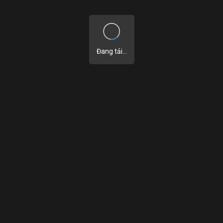
Đang tải...