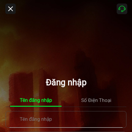
Đăng nhập
Tên đăng nhập
Số Điện Thoại