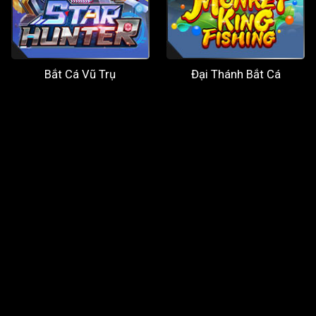
Bắt Cá Vũ Trụ
Đại Thánh Bắt Cá