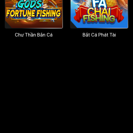
Chư Thần Bắn Cá
Bắt Cá Phát Tài