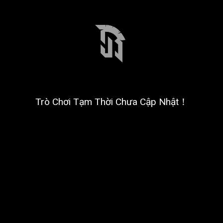
Trò Chơi Tạm Thời Chưa Cập Nhật！