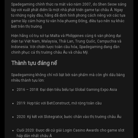
Spadegaming chính thức ra mắt vào năm 2007, do Shen Seow sáng
lập với xuất phát điểm là một nhà phát triển game tại châu Á. Ngay
từ những ngày đầu, hãng đã định hình phong cách riêng với các tựa
game lấy cảm hứng từ văn hóa phương Đông, điều tạo nên sự khác
biệt trên thị trường.
Hiện hãng có trụ sở tại Malta và Philippines cùng 6 văn phòng đại
diện tại Việt Nam, Malaysia, Thái Lan, Trung Quốc, Campuchia và
Indonesia. Với chiến lược toàn cầu hóa, Spadegaming đang dần
chinh phục cả thị trường châu Âu và châu Mỹ.
Thành tựu đáng nể
Spadegaming không chỉ nổi bật bởi sản phẩm mà còn ghi dấu bằng
nhiều thành tựu lớn:
2016 – 2018: Đại diện tiêu biểu tại Global Gaming Expo Asia
2019: Hợp tác với BetConstruct, mở rộng toàn cầu
2020: Ký kết với Slotegrator, bước chân vào thị trường châu Âu
Cuối 2020: Được đề cử giải Login Casino Awards cho game slot
hấp dẫn nhất châu Á