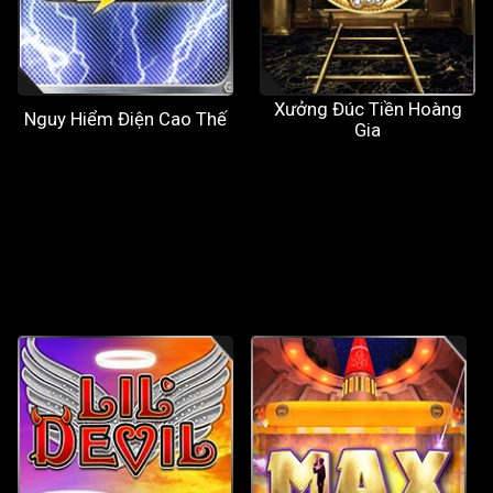
Xưởng Đúc Tiền Hoàng
Nguy Hiểm Điện Cao Thế
Gia