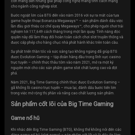
còn mang đến những giải pháp công nghệ mang tính cách mạng
cho ngành công nghiệp slot.
Bước ngoặt lớn của BTG đến vào năm 2016 với sự ra mắt của tựa
game huyền thoại Bonanza Megaways™ – sản phẩm đánh dấu việc
lần đầu giới thiệu cơ chế quay Megaways™, cho phép người chơi trải
nghiệm tới 117,649 cách thắng trong một lần quay. Tính năng độc
quyền này đã làm thay đổi hoàn toàn cách chơi slot truyền thống và
được cấp phép cho hàng chục nhà phát hành khác trên toàn cầu.
Sự phát triển thần tốc và sức sáng tạo không ngừng đã giúp BTG
được Evolution Gaming – tập đoàn hàng đầu trong lĩnh vực casino
trực tuyến – chính thức thâu tóm vào năm 2021, mở ra một kỷ
nguyên mới cho các sản phẩm game slot chất lượng cao và đột
phá.
Năm 2021, Big Time Gaming chính thức được Evolution Gaming –
gã khổng lồ casino trực tuyến – mua lại, đánh dấu bước tiến lớn
trong việc mở rộng thị phần và nâng cao chất lượng sản phẩm.
Sản phẩm cốt lõi của Big Time Gaming
Game nổ hũ
Khi nhắc đến Big Time Gaming (BTG), không thể không nói đến các