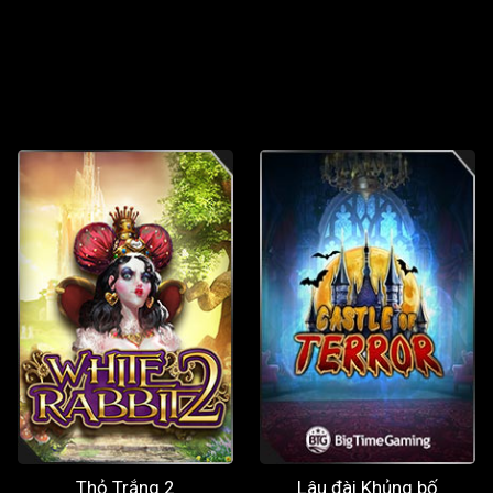
Thỏ Trắng 2
Lâu đài Khủng bố