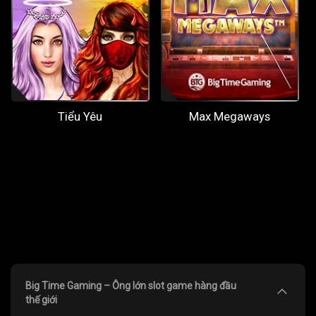
Tiểu Yêu
Max Megaways
Big Time Gaming – Ông lớn slot game hàng đầu
thế giới