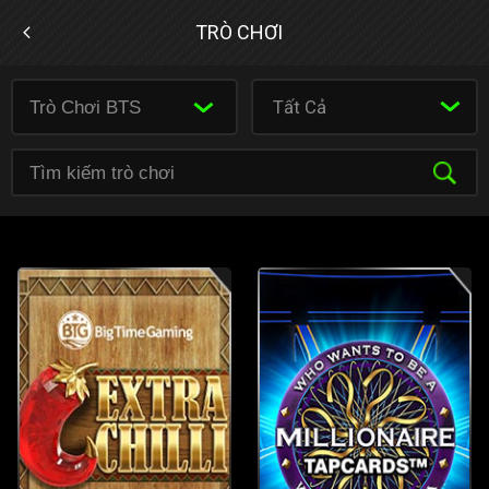
TRÒ CHƠI
Tất Cả