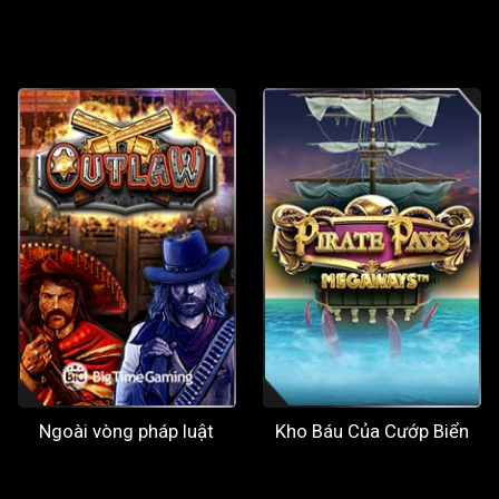
Ngoài vòng pháp luật
Kho Báu Của Cướp Biển