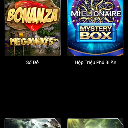
Số Đỏ
Hộp Triệu Phú Bí Ẩn