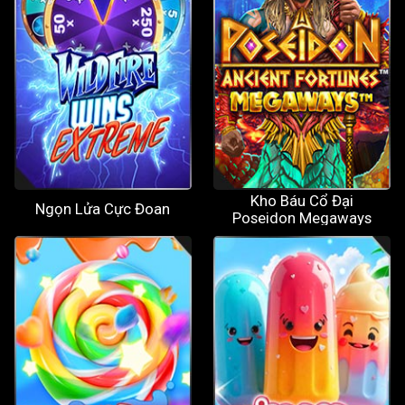
Kho Báu Cổ Đại
Ngọn Lửa Cực Đoan
Poseidon Megaways