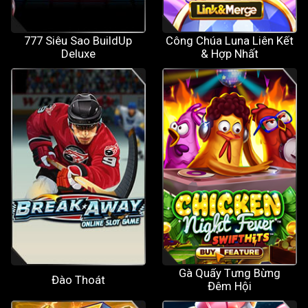
777 Siêu Sao BuildUp
Công Chúa Luna Liên Kết
Deluxe
& Hợp Nhất
Gà Quẩy Tưng Bừng
Đào Thoát
Đêm Hội