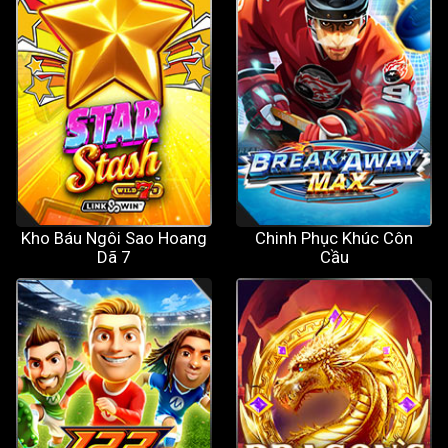
Kho Báu Ngôi Sao Hoang
Chinh Phục Khúc Côn
Dã 7
Cầu