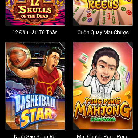
12 Đầu Lâu Tử Thần
Cuộn Quay Mạt Chược
Ngôi Sao Bóng Rổ
Mạt Chược Pong Pong