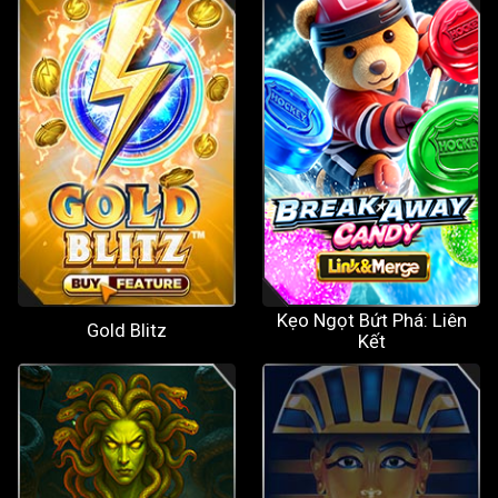
Kẹo Ngọt Bứt Phá: Liên
Gold Blitz
Kết