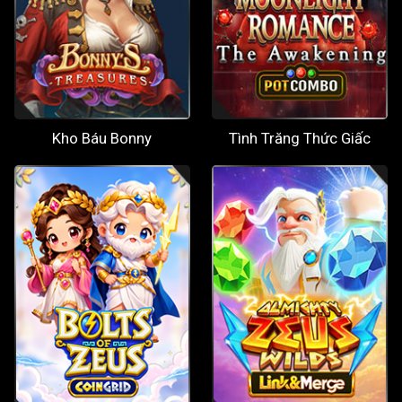
Kho Báu Bonny
Tình Trăng Thức Giấc