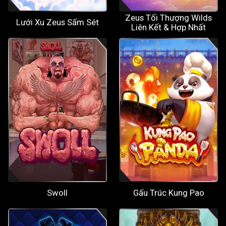
Zeus Tối Thượng Wilds
Lưới Xu Zeus Sấm Sét
Liên Kết & Hợp Nhất
Swoll
Gấu Trúc Kung Pao