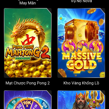
Vụ Nổ Nova
May Mắn
Mạt Chược Pong Pong 2
Kho Vàng Khổng Lồ