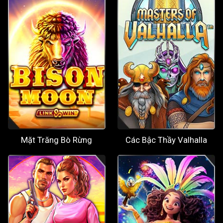
Mặt Trăng Bò Rừng
Các Bậc Thầy Valhalla