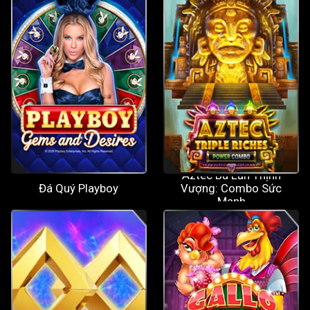
Aztec Ba Lần Thịnh
Đá Quý Playboy
Vượng: Combo Sức
Mạnh