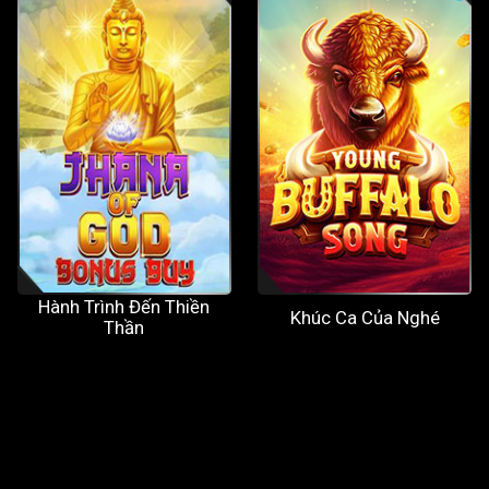
Hành Trình Đến Thiền
Khúc Ca Của Nghé
Thần