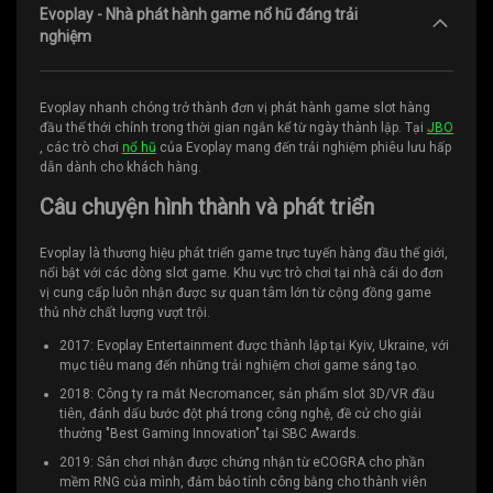
Evoplay - Nhà phát hành game nổ hũ đáng trải
nghiệm
Evoplay nhanh chóng trở thành đơn vị phát hành game slot hàng
đầu thế thới chỉnh trong thời gian ngắn kể từ ngày thành lập. Tại
JBO
, các trò chơi
nổ hũ
của Evoplay mang đến trải nghiệm phiêu lưu hấp
dẫn dành cho khách hàng.
Câu chuyện hình thành và phát triển
Evoplay là thương hiệu phát triển game trực tuyến hàng đầu thế giới,
nổi bật với các dòng slot game. Khu vực trò chơi tại nhà cái do đơn
vị cung cấp luôn nhận được sự quan tâm lớn từ cộng đồng game
thủ nhờ chất lượng vượt trội.
2017: Evoplay Entertainment được thành lập tại Kyiv, Ukraine, với
mục tiêu mang đến những trải nghiệm chơi game sáng tạo.
2018: Công ty ra mắt Necromancer, sản phẩm slot 3D/VR đầu
tiên, đánh dấu bước đột phá trong công nghệ, đề cử cho giải
thưởng "Best Gaming Innovation" tại SBC Awards.
2019: Sân chơi nhận được chứng nhận từ eCOGRA cho phần
mềm RNG của mình, đảm bảo tính công bằng cho thành viên