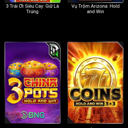
3 Trái Ớt Siêu Cay: Giữ Là
Vụ Trộm Arizona: Hold
Trúng
and Win